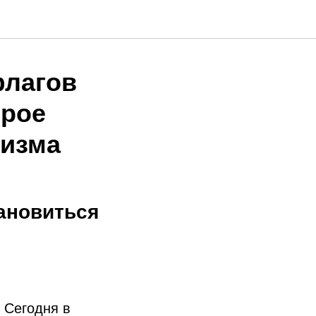
флагов
орое
лизма
тановиться
 Сегодня в