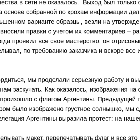
ества в сети не оказалось. Выход был только 
а основе собранной по крохам информации дел
ньшенном варианте образцы, везли на утвержд
вносили правки с учетом их комментариев – ра
гда проявил все свое мастерство, он отрисов
лывал, по требованию заказчика и вскоре все
ордиться, мы проделали серьезную работу и в
 нам заскучать. Как оказалось, изображения на 
к произошло с флагом Аргентины. Предыдущий 
ором было изображено грустное солнышко, мы с
елегация Аргентины выразила протест: на наш
лывать макет, перепечатывать флаг и все это