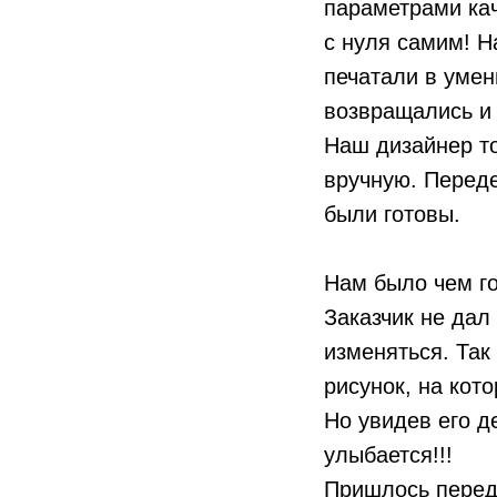
параметрами кач
с нуля самим! Н
печатали в уме
возвращались и 
Наш дизайнер то
вручную. Переде
были готовы.
Нам было чем г
Заказчик не дал
изменяться. Та
рисунок, на кот
Но увидев его д
улыбается!!!
Пришлось переде