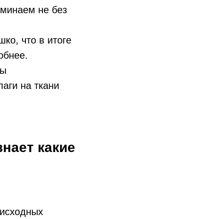
оминаем не без
ко, что в итоге
обнее.
Мы
лаги на ткани
знает какие
т исходных