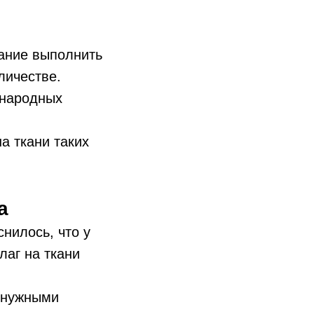
ание выполнить
личестве.
ународных
а ткани таких
а
снилось, что у
лаг на ткани
с нужными