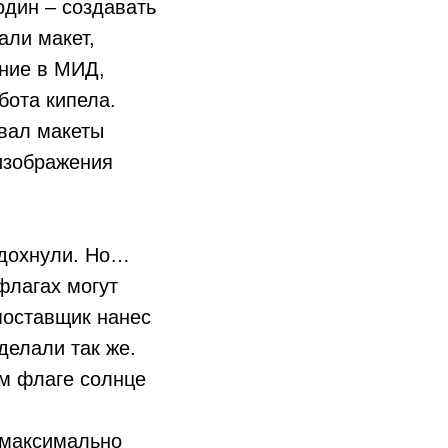
один – создавать
али макет,
ение в МИД,
бота кипела.
ывал макеты
 изображения
ыдохнули. Но…
флагах могут
поставщик нанес
делали так же.
ем флаге солнце
 максимально