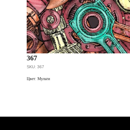
367
SKU:
367
Цвет: Мульти